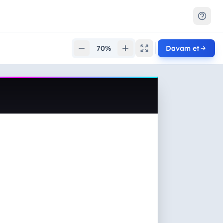
70%
Davam et