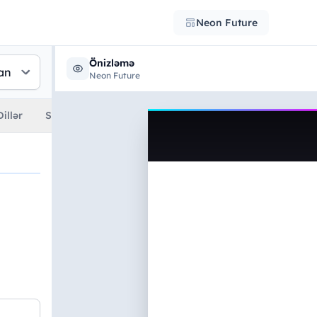
Neon Future
Önizləmə
Neon Future
Dillər
Sertifikatlar