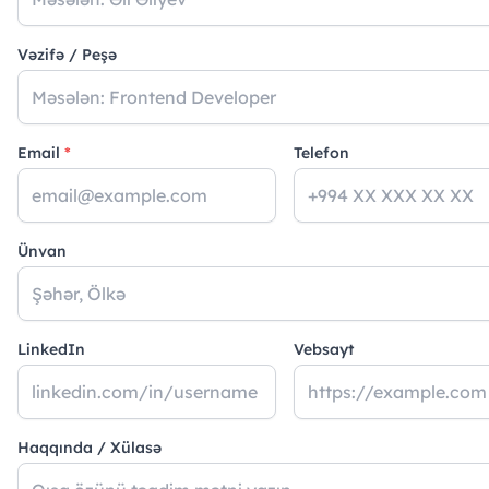
Vəzifə / Peşə
Email
*
Telefon
Ünvan
LinkedIn
Vebsayt
Haqqında / Xülasə