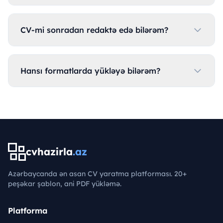
CV-mi sonradan redaktə edə bilərəm?
Hansı formatlarda yükləyə bilərəm?
cvhazirla
.az
Azərbaycanda ən asan CV yaratma platforması. 20+
peşəkar şablon, ani PDF yükləmə.
Platforma