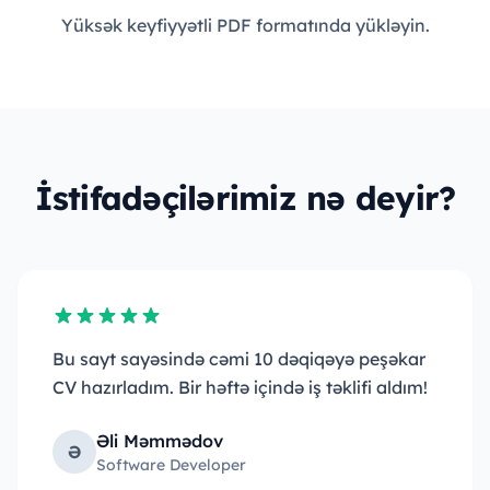
Yüksək keyfiyyətli PDF formatında yükləyin.
İstifadəçilərimiz nə deyir?
Bu sayt sayəsində cəmi 10 dəqiqəyə peşəkar
CV hazırladım. Bir həftə içində iş təklifi aldım!
Əli Məmmədov
Ə
Software Developer