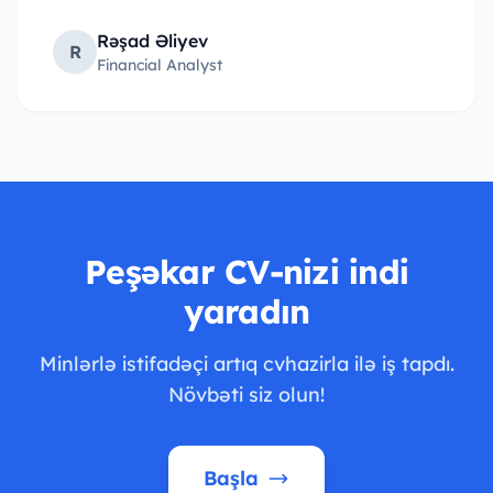
Rəşad Əliyev
R
Financial Analyst
Peşəkar CV-nizi indi
yaradın
Minlərlə istifadəçi artıq cvhazirla ilə iş tapdı.
Növbəti siz olun!
Başla