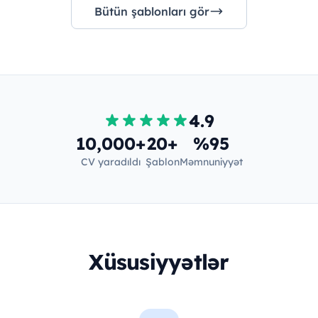
Bütün şablonları gör
4.9
10,000+
20+
%95
CV yaradıldı
Şablon
Məmnuniyyət
Xüsusiyyətlər