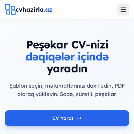
cvhazirla
.az
Peşəkar CV-nizi
dəqiqələr içində
yaradın
Şablon seçin, məlumatlarınızı daxil edin, PDF
olaraq yükləyin. Sadə, sürətli, peşəkar.
CV Yarat