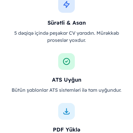
Sürətli & Asan
5 dəqiqə içində peşəkar CV yaradın. Mürəkkəb
proseslər yoxdur.
ATS Uyğun
Bütün şablonlar ATS sistemləri ilə tam uyğundur.
PDF Yüklə