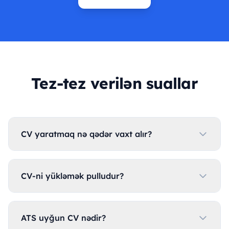
Tez-tez verilən suallar
CV yaratmaq nə qədər vaxt alır?
CV-ni yükləmək pulludur?
ATS uyğun CV nədir?