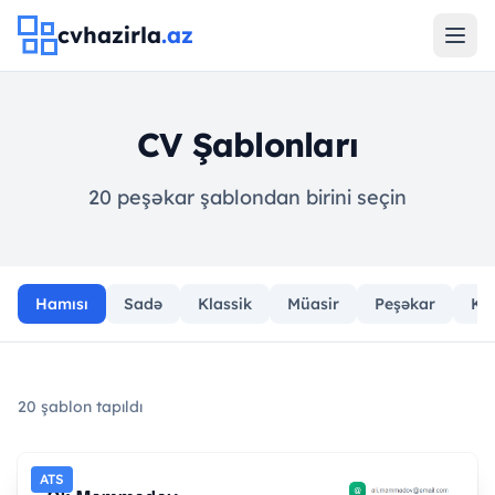
cvhazirla
.az
CV Şablonları
20 peşəkar şablondan birini seçin
Hamısı
Sadə
Klassik
Müasir
Peşəkar
Kre
20 şablon tapıldı
ATS