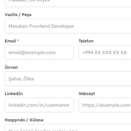
Vəzifə / Peşə
Email
*
Telefon
Ünvan
LinkedIn
Vebsayt
Haqqında / Xülasə